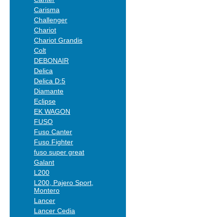
Carisma
Challenger
Chariot
Chariot Grandis
Colt
DEBONAIR
Delica
Delica D:5
Diamante
Eclipse
EK WAGON
FUSO
Fuso Canter
Fuso Fighter
fuso super great
Galant
L200
L200, Pajero Sport,
Montero
Lancer
Lancer Cedia