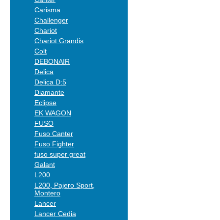
Carisma
Challenger
Chariot
Chariot Grandis
Colt
DEBONAIR
Delica
Delica D:5
Diamante
Eclipse
EK WAGON
FUSO
Fuso Canter
Fuso Fighter
fuso super great
Galant
L200
L200, Pajero Sport,
Montero
Lancer
Lancer Cedia