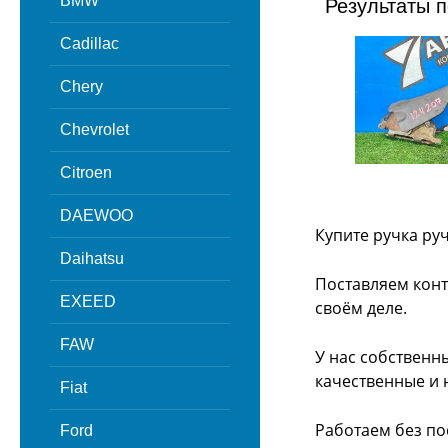
BMW
Результаты п
Cadillac
Chery
Chevrolet
Citroen
DAEWOO
Купите ручка ру
Daihatsu
Поставляем конт
EXEED
своём деле.
FAW
У нас собственн
качественные и 
Fiat
Работаем без по
Ford