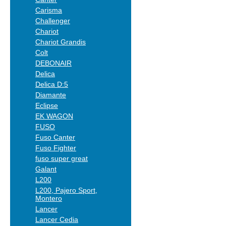
Carisma
Challenger
Chariot
Chariot Grandis
Colt
DEBONAIR
Delica
Delica D:5
Diamante
Eclipse
EK WAGON
FUSO
Fuso Canter
Fuso Fighter
fuso super great
Galant
L200
L200, Pajero Sport,
Montero
Lancer
Lancer Cedia