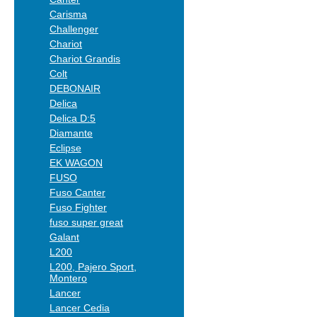
Carisma
Challenger
Chariot
Chariot Grandis
Colt
DEBONAIR
Delica
Delica D:5
Diamante
Eclipse
EK WAGON
FUSO
Fuso Canter
Fuso Fighter
fuso super great
Galant
L200
L200, Pajero Sport,
Montero
Lancer
Lancer Cedia