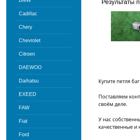
BMW
Результаты п
Cadillac
Chery
Chevrolet
Citroen
DAEWOO
Купите петля ба
Daihatsu
EXEED
Поставляем конт
своём деле.
FAW
У нас собственн
Fiat
качественные и 
Ford