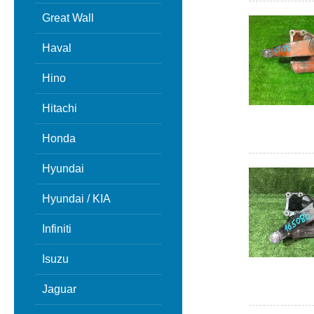
Great Wall
Haval
Hino
Hitachi
Honda
Hyundai
Hyundai / KIA
Infiniti
Isuzu
Jaguar