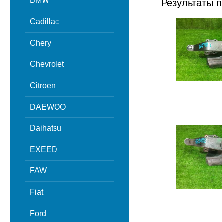
BMW
Результаты п
Cadillac
Chery
Chevrolet
Citroen
DAEWOO
Daihatsu
EXEED
FAW
Fiat
Ford