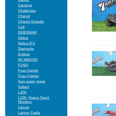
Carisma
Challenger
Chariot
Chariot Grandis
Colt
DEBONAIR
Delica
Delica D:5
Diamante
Eclipse
EK WAGON
FUSO
Fuso Canter
Fuso Fighter
fuso super great
Galant
L200
L200, Pajero Sport,
Montero
Lancer
Lancer Cedia