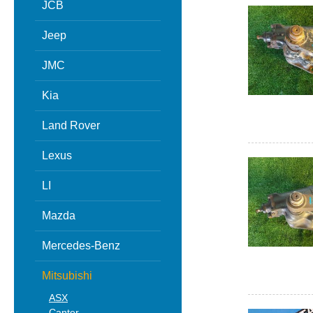
JCB
Jeep
JMC
Kia
Land Rover
Lexus
LI
Mazda
Mercedes-Benz
Mitsubishi
ASX
Canter