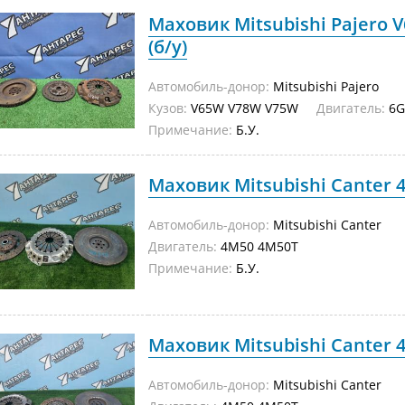
Маховик Mitsubishi Pajero
(б/у)
Автомобиль-донор:
Mitsubishi Pajero
Кузов:
V65W V78W V75W
Двигатель:
6G
Примечание:
Б.У.
Маховик Mitsubishi Canter 4
Автомобиль-донор:
Mitsubishi Canter
Двигатель:
4M50 4M50T
Примечание:
Б.У.
Маховик Mitsubishi Canter 4
Автомобиль-донор:
Mitsubishi Canter