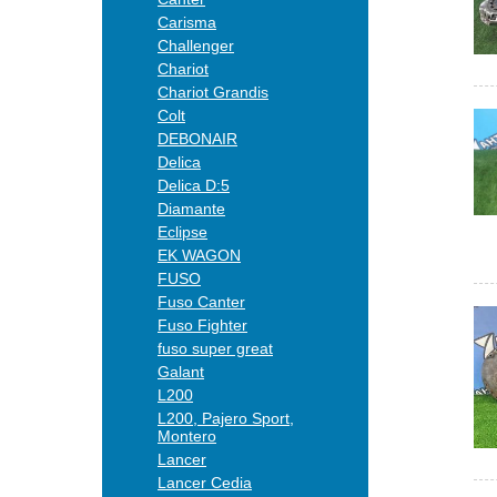
Carisma
Challenger
Chariot
Chariot Grandis
Colt
DEBONAIR
Delica
Delica D:5
Diamante
Eclipse
EK WAGON
FUSO
Fuso Canter
Fuso Fighter
fuso super great
Galant
L200
L200, Pajero Sport,
Montero
Lancer
Lancer Cedia