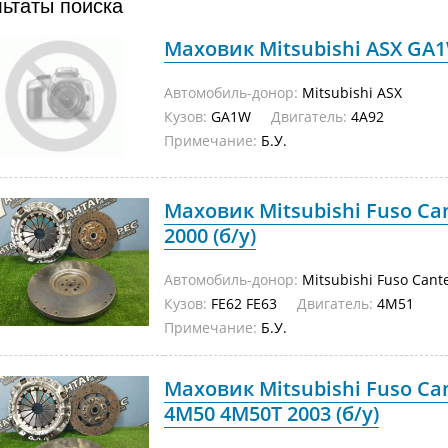
льтаты поиска
Маховик Mitsubishi ASX GA1W
Автомобиль-донор:
Mitsubishi ASX
Кузов:
GA1W
Двигатель:
4A92
Примечание:
Б.У.
Маховик Mitsubishi Fuso Ca
2000 (б/у)
Автомобиль-донор:
Mitsubishi Fuso Cant
Кузов:
FE62 FE63
Двигатель:
4M51
Примечание:
Б.У.
Маховик Mitsubishi Fuso Can
4M50 4M50T 2003 (б/у)