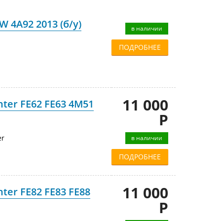
 4A92 2013 (б/у)
в наличии
ПОДРОБНЕЕ
11 000
nter FE62 FE63 4M51
Р
er
в наличии
ПОДРОБНЕЕ
11 000
ter FE82 FE83 FE88
Р