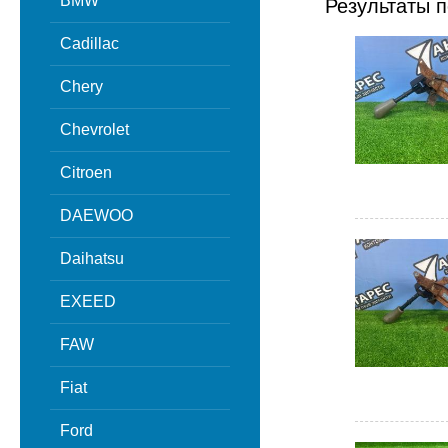
BMW
Результаты п
Cadillac
Chery
Chevrolet
Citroen
DAEWOO
Daihatsu
EXEED
FAW
Fiat
Ford