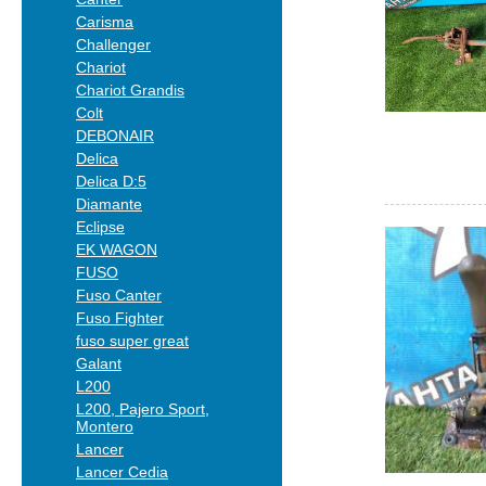
Carisma
Challenger
Chariot
Chariot Grandis
Colt
DEBONAIR
Delica
Delica D:5
Diamante
Eclipse
EK WAGON
FUSO
Fuso Canter
Fuso Fighter
fuso super great
Galant
L200
L200, Pajero Sport,
Montero
Lancer
Lancer Cedia