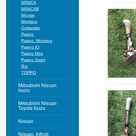
MINICA
MINICAB
Mirage
Montero
Outlander
Pajero
Pajero. Montero
Pajero IO
Pajero Mini
Pajero Sport
Rvr
TOPPO
Mitsubishi Nissan
Isuzu
Mitsubishi Nissan
Toyota Isuzu
Nissan
Nissan, Infiniti