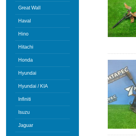
Great Wall
Haval
Hino
Hitachi
Honda
Hyundai
Hyundai / KIA
Infiniti
Isuzu
Jaguar