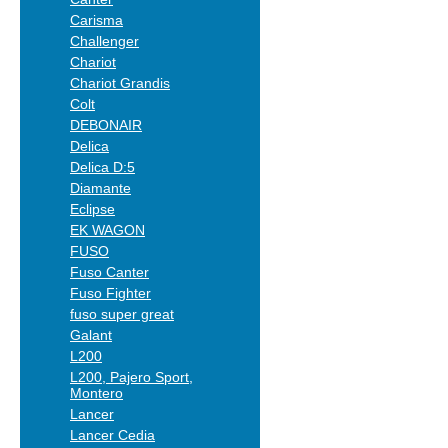
Carisma
Challenger
Chariot
Chariot Grandis
Colt
DEBONAIR
Delica
Delica D:5
Diamante
Eclipse
EK WAGON
FUSO
Fuso Canter
Fuso Fighter
fuso super great
Galant
L200
L200, Pajero Sport,
Montero
Lancer
Lancer Cedia