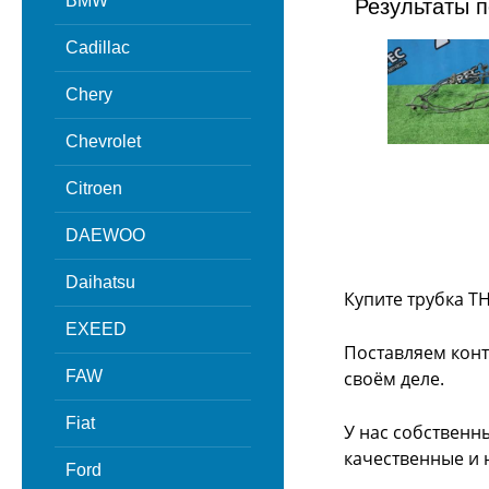
BMW
Результаты п
Cadillac
Chery
Chevrolet
Citroen
DAEWOO
Daihatsu
Купите трубка Т
EXEED
Поставляем конт
FAW
своём деле.
Fiat
У нас собственн
качественные и 
Ford