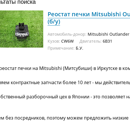
льтаты поиска
Реостат печки Mitsubishi O
(б/у)
Автомобиль-донор:
Mitsubishi Outlander
Кузов:
CW6W
Двигатель:
6B31
Примечание:
Б.У.
реостат печки на Mitsubishi (Митсубиши) в Иркутске в к
яем контрактные запчасти более 10 лет - мы действител
обственный разборочный цех в Японии - это позволяет 
ем без посредников, поэтому можем предложить низкие