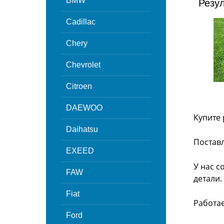
BMW
Резу
Cadillac
Chery
Chevrolet
Citroen
DAEWOO
Купите 
Daihatsu
Поставл
EXEED
У нас с
FAW
детали.
Fiat
Работа
Ford