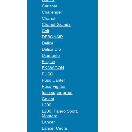
Carisma
Challenger
Chariot
Chariot Grandis
Colt
DEBONAIR
Delica
Delica D:5
Diamante
Eclipse
EK WAGON
FUSO
Fuso Canter
Fuso Fighter
fuso super great
Galant
L200
L200, Pajero Sport,
Montero
Lancer
Lancer Cedia