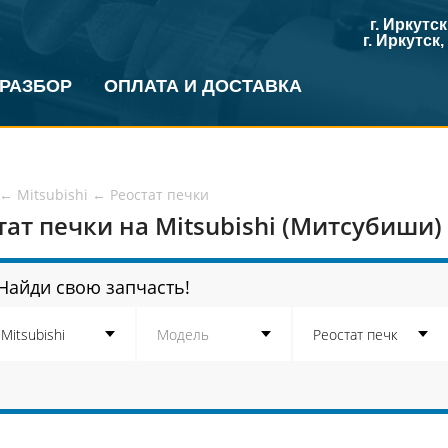
г. Иркутс
г. Иркутск
 РАЗБОР
ОПЛАТА И ДОСТАВКА
←
Mitsubishi
←
Реостат печки
тат печки на Mitsubishi (Митсубиши)
Найди свою запчасть!