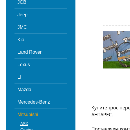
JCB
Jeep
JMC
Kia
Land Rover
Lexus
LI
Mazda
Mercedes-Benz
Купите трос пер
АНТАРЕС.
Mitsubishi
ASX
Поставляем конт
Canter