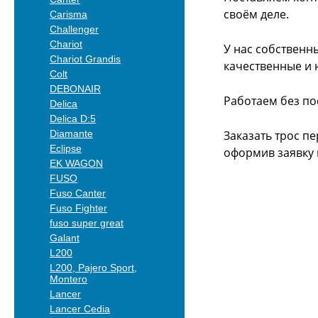
своём деле.
Carisma
Challenger
Chariot
У нас собственн
Chariot Grandis
качественные и 
Colt
DEBONAIR
Работаем без по
Delica
Delica D:5
Diamante
Заказать трос п
Eclipse
оформив заявку 
EK WAGON
FUSO
Fuso Canter
Fuso Fighter
fuso super great
Galant
L200
L200, Pajero Sport,
Montero
Lancer
Lancer Cedia