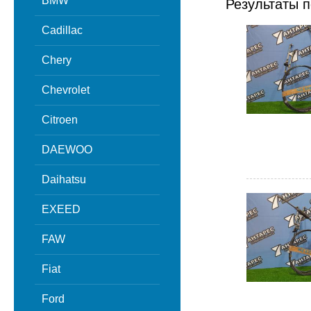
BMW
Результаты п
Cadillac
Chery
Chevrolet
Citroen
DAEWOO
Daihatsu
EXEED
FAW
Fiat
Ford