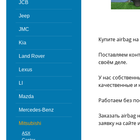
JCB
Jeep
JMC
Купите airbag на
Kia
Поставляем конт
Land Rover
своём деле.
Lexus
У нас собственн
LI
качественные и 
Mazda
Работаем без по
Mercedes-Benz
Заказать airbag 
заявку на сайте
Mitsubishi
ASX
Canter