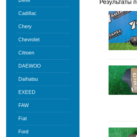
BMW
Результаты п
Cadillac
Chery
Chevrolet
Citroen
DAEWOO
Daihatsu
EXEED
FAW
Fiat
Ford