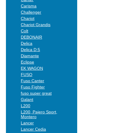
Carisma
Challenger
Chariot
Chariot Grandis
Colt
DEBONAIR
Delica
Delica D:5
Diamante
Eclipse
EK WAGON
FUSO
Fuso Canter
Fuso Fighter
fuso super great
Galant
L200
L200, Pajero Sport,
Montero
Lancer
Lancer Cedia