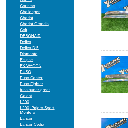
Carisma
Challenger
Chariot
Chariot Grandis
Colt
DEBONAIR
Delica
Delica D:5
Diamante
Eclipse
EK WAGON
FUSO
Fuso Canter
Fuso Fighter
fuso super great
Galant
L200
L200, Pajero Sport,
Montero
Lancer
Lancer Cedia