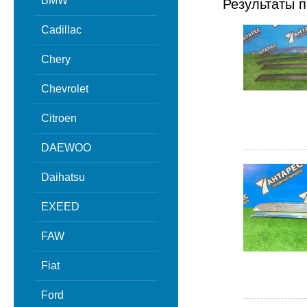
BMW
Результаты п
Cadillac
Chery
Chevrolet
Citroen
DAEWOO
Daihatsu
EXEED
FAW
Fiat
Ford