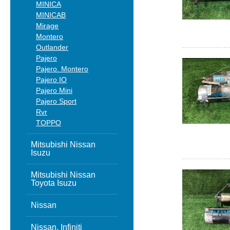
MINICA
MINICAB
Mirage
Montero
Outlander
Pajero
Pajero. Montero
Pajero IO
Pajero Mini
Pajero Sport
Rvr
TOPPO
Mitsubishi Nissan
Isuzu
Mitsubishi Nissan
Toyota Isuzu
Nissan
Nissan, Infiniti