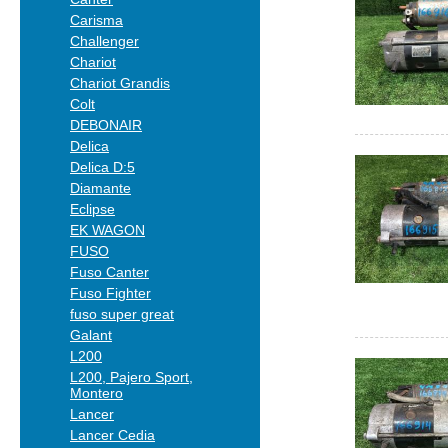
Carisma
Challenger
Chariot
Chariot Grandis
Colt
DEBONAIR
Delica
Delica D:5
Diamante
Eclipse
EK WAGON
FUSO
Fuso Canter
Fuso Fighter
fuso super great
Galant
L200
L200, Pajero Sport,
Montero
Lancer
Lancer Cedia