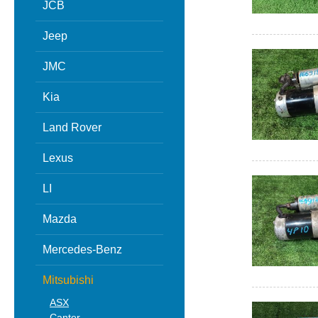
JCB
Jeep
JMC
Kia
Land Rover
Lexus
LI
Mazda
Mercedes-Benz
Mitsubishi
ASX
Canter