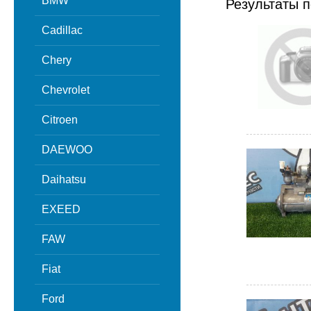
BMW
Результаты п
Cadillac
Chery
Chevrolet
Citroen
DAEWOO
Daihatsu
EXEED
FAW
Fiat
Ford