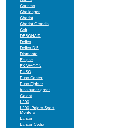
Carisma
Challenger
Chariot
Chariot Grandis
Colt
DEBONAIR
Delica
Delica D:5
Diamante
Eclipse
EK WAGON
FUSO
Fuso Canter
Fuso Fighter
fuso super great
Galant
L200
L200, Pajero Sport,
Montero
Lancer
Lancer Cedia