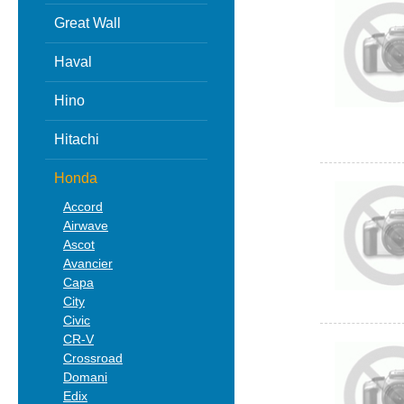
Great Wall
Haval
Hino
Hitachi
Honda
Accord
Airwave
Ascot
Avancier
Capa
City
Civic
CR-V
Crossroad
Domani
Edix