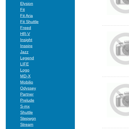
Elysion
Fit
Fit Aria
Fit Shuttle
Freed
HR-V
Insight
Inspire
Jazz
Legend
LIFE
Logo
MD-X
Mobilio
Odyssey
Partner
Prelude
S-mx
Shuttle
Stepwgn
Stream