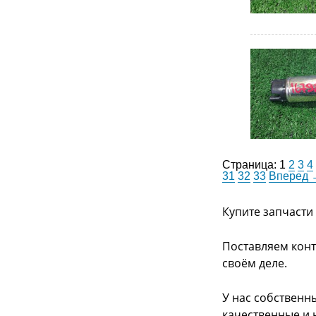
Страница:
1
2
3
4
31
32
33
Вперед
Купите запчасти
Поставляем конт
своём деле.
У нас собственн
качественные и 