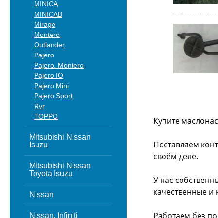
MINICA
MINICAB
Mirage
Montero
Outlander
Pajero
Pajero. Montero
Pajero IO
Pajero Mini
Pajero Sport
Rvr
TOPPO
Купите маслонас
Mitsubishi Nissan
Поставляем конт
Isuzu
своём деле.
Mitsubishi Nissan
Toyota Isuzu
У нас собственн
качественные и 
Nissan
Работаем без по
Nissan, Infiniti