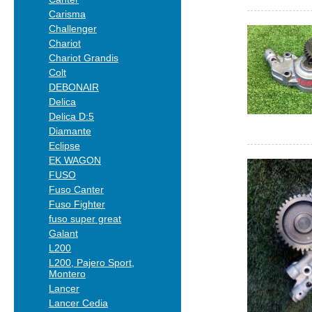
Carisma
Challenger
Chariot
Chariot Grandis
Colt
DEBONAIR
Delica
Delica D:5
Diamante
Eclipse
EK WAGON
FUSO
Fuso Canter
Fuso Fighter
fuso super great
Galant
L200
L200, Pajero Sport,
Montero
Lancer
Lancer Cedia