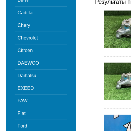
BMW
Результаты п
Cadillac
Chery
Chevrolet
Citroen
DAEWOO
Daihatsu
EXEED
FAW
Fiat
Ford