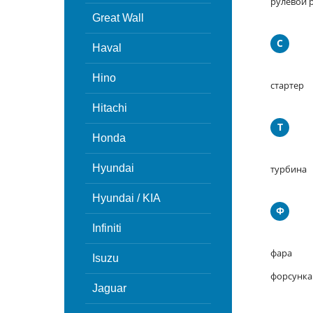
рулевой 
Great Wall
С
Haval
Hino
стартер
Hitachi
Т
Honda
Hyundai
турбина
Hyundai / KIA
Ф
Infiniti
фара
Isuzu
форсунка
Jaguar