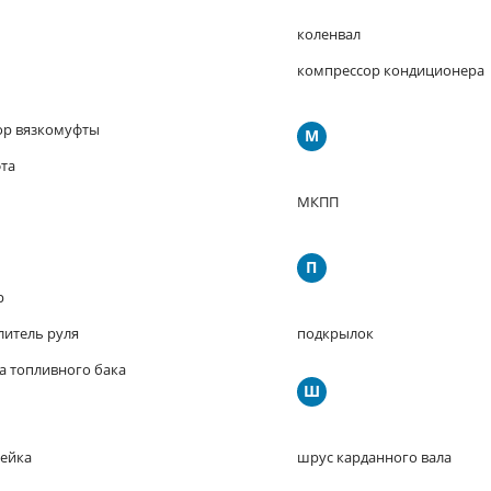
коленвал
компрессор кондиционера
ор вязкомуфты
М
та
МКПП
П
р
литель руля
подкрылок
а топливного бака
Ш
рейка
шрус карданного вала