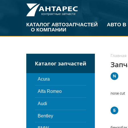
КАТАЛОГ АВТОЗАПЧАСТЕЙ
АВТО В
О КОМПАНИИ
Главная
Запч
Каталог запчастей
N
Acura
Alfa Romeo
nose cut
Audi
Б
Bentley
бензобак