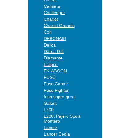
Carisma
Challenger
Chariot
Chariot Grandis
Colt
DEBONAIR
Delica
Delica D:5
Diamante
Eclipse
EK WAGON
FUSO
Fuso Canter
Fuso Fighter
fuso super great
Galant
L200
L200, Pajero Sport,
Montero
Lancer
Lancer Cedia