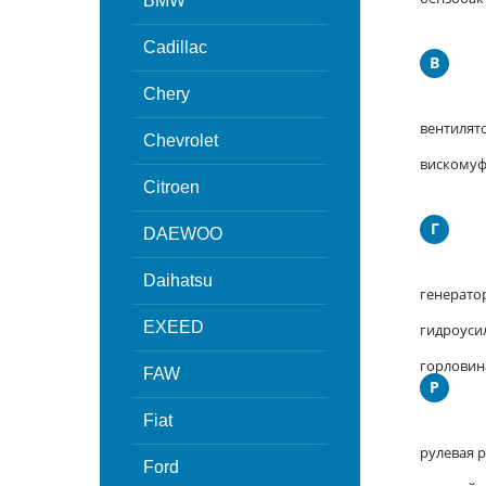
BMW
Cadillac
В
Chery
вентилят
Chevrolet
вискомуф
Citroen
Г
DAEWOO
Daihatsu
генерато
EXEED
гидроуси
горловин
FAW
Р
Fiat
рулевая 
Ford