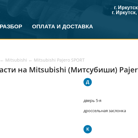
г. Иркутс
г. Иркутск
 РАЗБОР
ОПЛАТА И ДОСТАВКА
←
Mitsubishi
←
Mitsubishi Pajero SPORT
асти на Mitsubishi (Митсубиши) Paje
Д
дверь 5-я
дроссельная заслонка
К