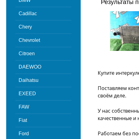
BMW
Результаты п
Cadillac
Chery
Chevrolet
Citroen
DAEWOO
Купите интеркул
Daihatsu
Поставляем конт
EXEED
своём деле.
FAW
У нас собственн
качественные и 
Fiat
Работаем без по
Ford