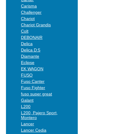
Carisma
Challenger
Chariot
Chariot Grandis
Colt
DEBONAIR
Delica
Delica D:5
Diamante
Eclipse
EK WAGON
FUSO
Fuso Canter
Fuso Fighter
fuso super great
Galant
L200
L200, Pajero Sport,
Montero
Lancer
Lancer Cedia