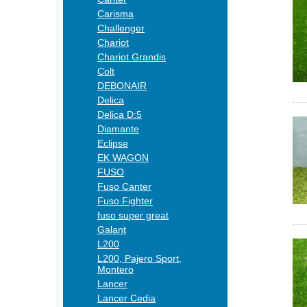
Carisma
Challenger
Chariot
Chariot Grandis
Colt
DEBONAIR
Delica
Delica D:5
Diamante
Eclipse
EK WAGON
FUSO
Fuso Canter
Fuso Fighter
fuso super great
Galant
L200
L200, Pajero Sport,
Montero
Lancer
Lancer Cedia