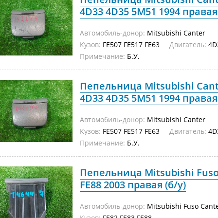
4D33 4D35 5M51 1994 правая 
Автомобиль-донор:
Mitsubishi Canter
Кузов:
FE507 FE517 FE63
Двигатель:
4D
Примечание:
Б.У.
Пепельница Mitsubishi Cant
4D33 4D35 5M51 1994 правая 
Автомобиль-донор:
Mitsubishi Canter
Кузов:
FE507 FE517 FE63
Двигатель:
4D
Примечание:
Б.У.
Пепельница Mitsubishi Fuso
FE88 2003 правая (б/у)
Автомобиль-донор:
Mitsubishi Fuso Cant
Кузов:
FE82 FE83 FE88