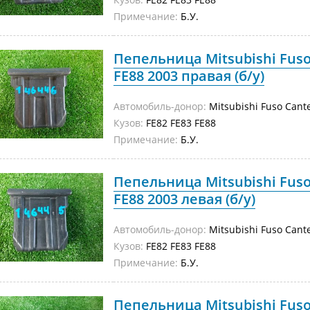
Примечание:
Б.У.
Пепельница Mitsubishi Fuso
FE88 2003 правая (б/у)
Автомобиль-донор:
Mitsubishi Fuso Cant
Кузов:
FE82 FE83 FE88
Примечание:
Б.У.
Пепельница Mitsubishi Fuso
FE88 2003 левая (б/у)
Автомобиль-донор:
Mitsubishi Fuso Cant
Кузов:
FE82 FE83 FE88
Примечание:
Б.У.
Пепельница Mitsubishi Fuso 