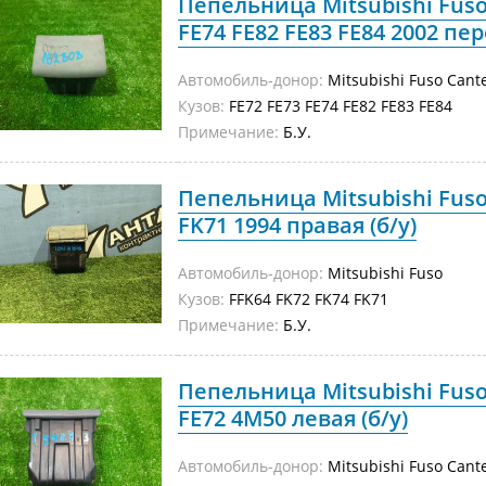
Пепельница Mitsubishi Fuso
FE74 FE82 FE83 FE84 2002 пер
Автомобиль-донор:
Mitsubishi Fuso Cant
Кузов:
FE72 FE73 FE74 FE82 FE83 FE84
Примечание:
Б.У.
Пепельница Mitsubishi Fuso
FK71 1994 правая (б/у)
Автомобиль-донор:
Mitsubishi Fuso
Кузов:
FFK64 FK72 FK74 FK71
Примечание:
Б.У.
Пепельница Mitsubishi Fuso
FE72 4M50 левая (б/у)
Автомобиль-донор:
Mitsubishi Fuso Cant