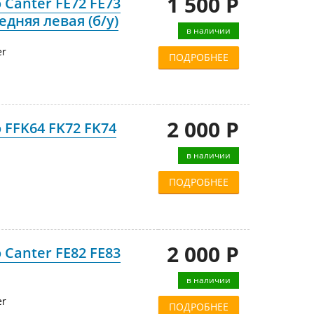
1 500 Р
 Canter FE72 FE73
едняя левая (б/у)
в наличии
er
ПОДРОБНЕЕ
2 000 Р
 FFK64 FK72 FK74
в наличии
ПОДРОБНЕЕ
2 000 Р
 Canter FE82 FE83
в наличии
er
ПОДРОБНЕЕ