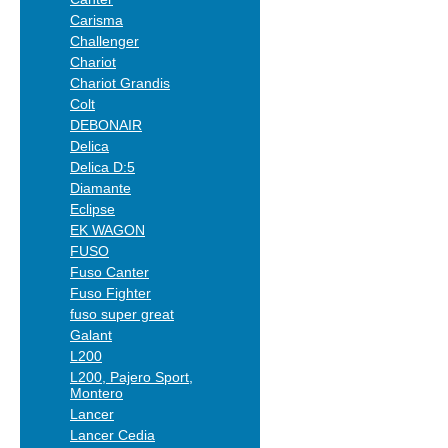
Carisma
Challenger
Chariot
Chariot Grandis
Colt
DEBONAIR
Delica
Delica D:5
Diamante
Eclipse
EK WAGON
FUSO
Fuso Canter
Fuso Fighter
fuso super great
Galant
L200
L200, Pajero Sport,
Montero
Lancer
Lancer Cedia