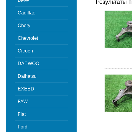
BMW
Результаты п
Cadillac
Chery
Chevrolet
Citroen
DAEWOO
Daihatsu
EXEED
FAW
Fiat
Ford