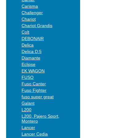
Carisma
Challenger
Chariot
Chariot Grandis
Colt
DEBONAIR
Delica
Delica D:5
Diamante
Eclipse
EK WAGON
FUSO
Fuso Canter
Fuso Fighter
fuso super great
Galant
L200
L200, Pajero Sport,
Montero
Lancer
Lancer Cedia