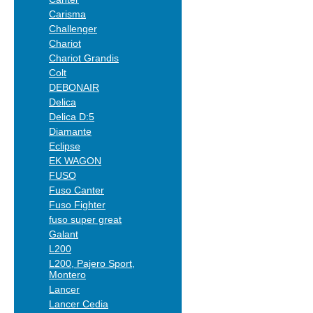
Carisma
Challenger
Chariot
Chariot Grandis
Colt
DEBONAIR
Delica
Delica D:5
Diamante
Eclipse
EK WAGON
FUSO
Fuso Canter
Fuso Fighter
fuso super great
Galant
L200
L200, Pajero Sport,
Montero
Lancer
Lancer Cedia