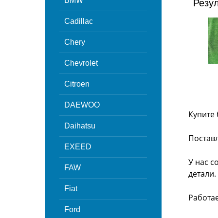
BMW
Резу
Cadillac
Chery
Chevrolet
Citroen
DAEWOO
Купите 
Daihatsu
Поставл
EXEED
У нас с
FAW
детали.
Fiat
Работа
Ford