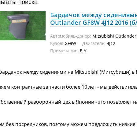
льтаты поиска
Бардачок между сидениями 
Outlander GF8W 4J12 2016 (б/
Автомобиль-донор:
Mitsubishi Outlander
Кузов:
GF8W
Двигатель:
4J12
Примечание:
Б.У.
бардачок между сидениями на Mitsubishi (Митсубиши) в
яем контрактные запчасти более 10 лет - мы действител
обственный разборочный цех в Японии - это позволяет 
ем без посредников, поэтому можем предложить низкие