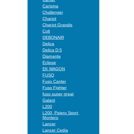
Carisma
Challenger
Chariot
Chariot Grandis
Colt
DEBONAIR
Delica
Delica D:5
Diamante
Eclipse
EK WAGON
FUSO
Fuso Canter
Fuso Fighter
fuso super great
Galant
L200
L200, Pajero Sport,
Montero
Lancer
Lancer Cedia