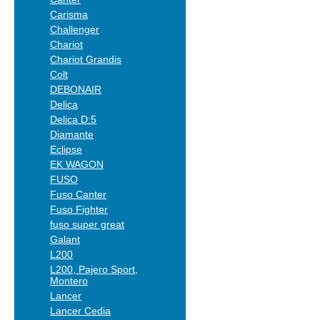
Carisma
Challenger
Chariot
Chariot Grandis
Colt
DEBONAIR
Delica
Delica D:5
Diamante
Eclipse
EK WAGON
FUSO
Fuso Canter
Fuso Fighter
fuso super great
Galant
L200
L200, Pajero Sport,
Montero
Lancer
Lancer Cedia