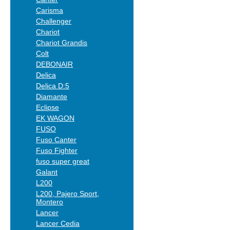
Carisma
Challenger
Chariot
Chariot Grandis
Colt
DEBONAIR
Delica
Delica D:5
Diamante
Eclipse
EK WAGON
FUSO
Fuso Canter
Fuso Fighter
fuso super great
Galant
L200
L200, Pajero Sport,
Montero
Lancer
Lancer Cedia