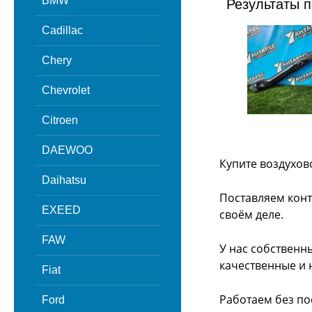
BMW
Результаты п
Cadillac
Chery
Chevrolet
Citroen
DAEWOO
Купите воздухов
Daihatsu
Поставляем конт
EXEED
своём деле.
FAW
У нас собственн
качественные и 
Fiat
Работаем без по
Ford