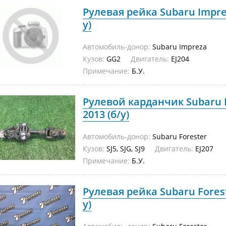
Рулевая рейка Subaru Imprez
у)
Автомобиль-донор:
Subaru Impreza
Кузов:
GG2
Двигатель:
EJ204
Примечание:
Б.У.
Рулевой карданчик Subaru Fo
2013 (б/у)
Автомобиль-донор:
Subaru Forester
Кузов:
SJ5, SJG, SJ9
Двигатель:
EJ207
Примечание:
Б.У.
Рулевая рейка Subaru Foreste
у)