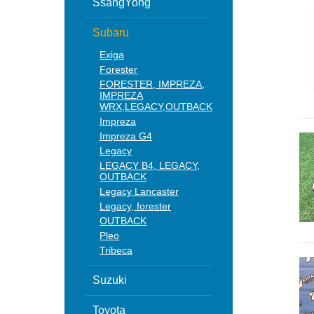
SsangYong
Subaru
Exiga
Forester
FORESTER, IMPREZA,
IMPREZA
WRX,LEGACY,OUTBACK
Impreza
Impreza G4
Legacy
LEGACY B4, LEGACY,
OUTBACK
Legacy Lancaster
Legacy, forester
OUTBACK
Pleo
Tribeca
Suzuki
Toyota