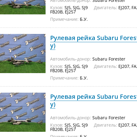
Автомобиль-донор:
Subaru Forester
Кузов:
SJ5, SJG, SJ9
Двигатель:
EJ207, FA
FB20B, EJ257
Примечание:
Б.У.
Рулевая рейка Subaru Foreste
у)
Автомобиль-донор:
Subaru Forester
Кузов:
SJ5, SJG, SJ9
Двигатель:
EJ207, FA
FB20B, EJ257
Примечание:
Б.У.
Рулевая рейка Subaru Foreste
у)
Автомобиль-донор:
Subaru Forester
Кузов:
SJ5, SJG, SJ9
Двигатель:
EJ207, FA
FB20B, EJ257
Примечание:
Б.У.