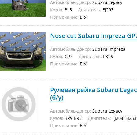
Автомобиль-донор:
Subaru Legacy
Кузов:
BL5
Двигатель:
EJ203
Примечание:
Б.У.
Nose cut Subaru Impreza GP7
Автомобиль-донор:
Subaru Impreza
Кузов:
GP7
Двигатель:
FB16
Примечание:
Б.У.
Рулевая рейка Subaru Legacy
(б/у)
Автомобиль-донор:
Subaru Legacy
Кузов:
BR9 BR5
Двигатель:
EJ204, EJ253
Примечание:
Б.У.