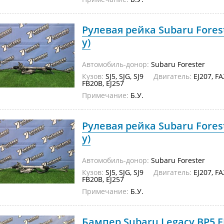
Рулевая рейка Subaru Foreste
у)
Автомобиль-донор:
Subaru Forester
Кузов:
SJ5, SJG, SJ9
Двигатель:
EJ207, FA
FB20B, EJ257
Примечание:
Б.У.
Рулевая рейка Subaru Foreste
у)
Автомобиль-донор:
Subaru Forester
Кузов:
SJ5, SJG, SJ9
Двигатель:
EJ207, FA
FB20B, EJ257
Примечание:
Б.У.
Бампер Subaru Legacy BP5 E