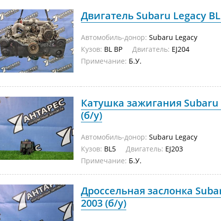
Двигатель Subaru Legacy BL B
Автомобиль-донор:
Subaru Legacy
Кузов:
BL BP
Двигатель:
EJ204
Примечание:
Б.У.
Катушка зажигания Subaru L
(б/у)
Автомобиль-донор:
Subaru Legacy
Кузов:
BL5
Двигатель:
EJ203
Примечание:
Б.У.
Дроссельная заслонка Subar
2003 (б/у)