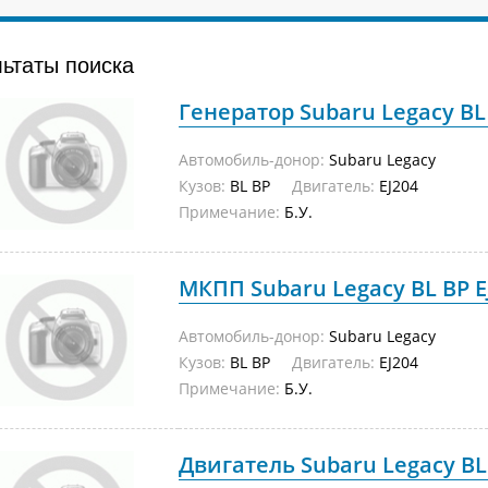
льтаты поиска
Генератор Subaru Legacy BL B
Автомобиль-донор:
Subaru Legacy
Кузов:
BL BP
Двигатель:
EJ204
Примечание:
Б.У.
МКПП Subaru Legacy BL BP EJ
Автомобиль-донор:
Subaru Legacy
Кузов:
BL BP
Двигатель:
EJ204
Примечание:
Б.У.
Двигатель Subaru Legacy BL B