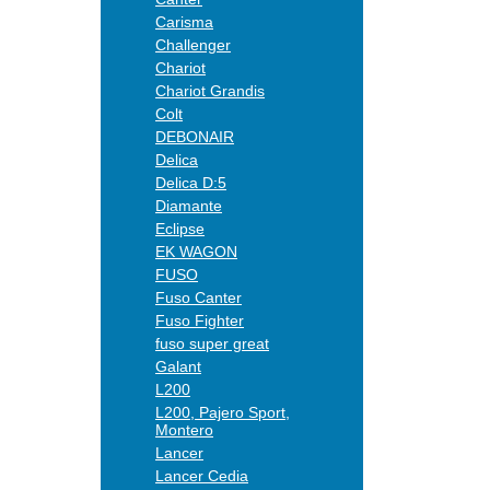
Carisma
Challenger
Chariot
Chariot Grandis
Colt
DEBONAIR
Delica
Delica D:5
Diamante
Eclipse
EK WAGON
FUSO
Fuso Canter
Fuso Fighter
fuso super great
Galant
L200
L200, Pajero Sport,
Montero
Lancer
Lancer Cedia