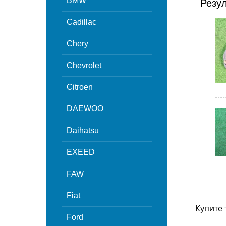
BMW
Резу
Cadillac
Chery
Chevrolet
Citroen
DAEWOO
Daihatsu
EXEED
FAW
Fiat
Купите 
Ford