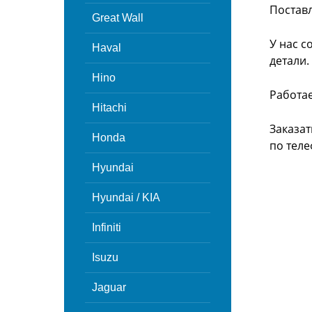
Поставл
Great Wall
У нас с
Haval
детали.
Hino
Работа
Hitachi
Заказат
Honda
по теле
Hyundai
Hyundai / KIA
Infiniti
Isuzu
Jaguar