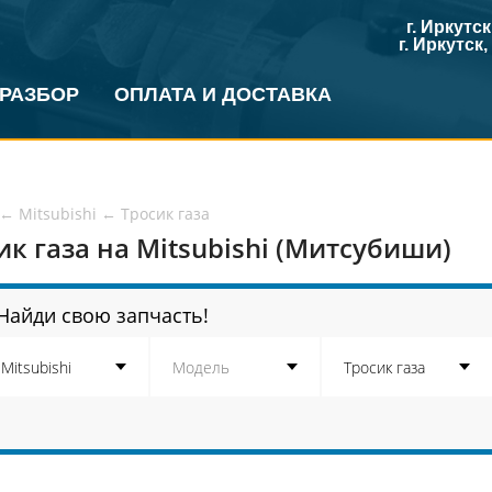
г. Иркутс
г. Иркутск
 РАЗБОР
ОПЛАТА И ДОСТАВКА
←
Mitsubishi
←
Тросик газа
ик газа на Mitsubishi (Митсубиши)
Найди свою запчасть!