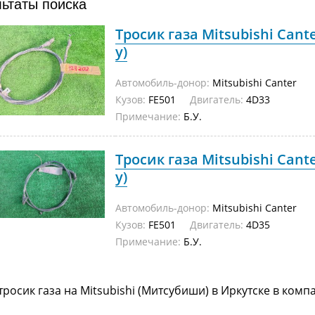
льтаты поиска
Тросик газа Mitsubishi Cante
у)
Автомобиль-донор:
Mitsubishi Canter
Кузов:
FE501
Двигатель:
4D33
Примечание:
Б.У.
Тросик газа Mitsubishi Cante
у)
Автомобиль-донор:
Mitsubishi Canter
Кузов:
FE501
Двигатель:
4D35
Примечание:
Б.У.
тросик газа на Mitsubishi (Митсубиши) в Иркутске в ком