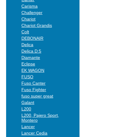
Carisma
Challenger
Chariot
Chariot Grandis
Colt
DEBONAIR
Delica
Delica D:5
Diamante
Eclipse
EK WAGON
FUSO
Fuso Canter
Fuso Fighter
fuso super great
Galant
L200
L200, Pajero Sport,
Montero
Lancer
Lancer Cedia