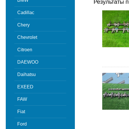
BMW
Результаты п
Cadillac
Chery
Chevrolet
Citroen
DAEWOO
Daihatsu
EXEED
FAW
Fiat
Ford