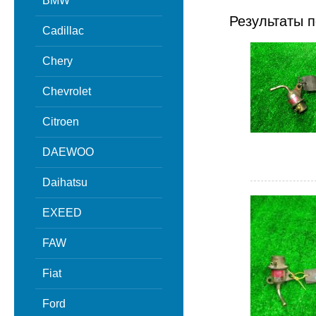
BMW
Результаты п
Cadillac
Chery
Chevrolet
Citroen
DAEWOO
Daihatsu
EXEED
FAW
Fiat
Ford