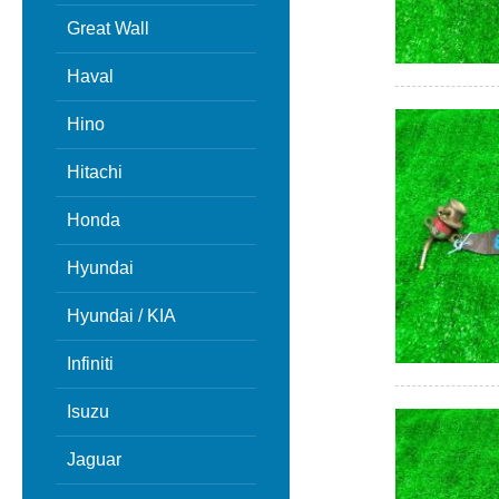
Great Wall
Haval
Hino
Hitachi
Honda
Hyundai
Hyundai / KIA
Infiniti
Isuzu
Jaguar