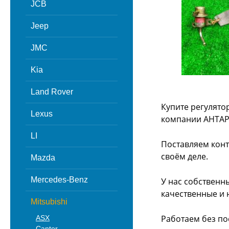
JCB
Jeep
JMC
Kia
Land Rover
Купите регулятор
Lexus
компании АНТАР
LI
Поставляем конт
своём деле.
Mazda
Mercedes-Benz
У нас собственн
качественные и 
Mitsubishi
Работаем без по
ASX
Canter