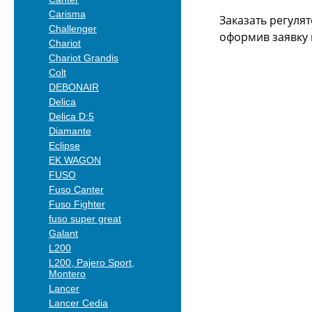
Carisma
Заказать регуля
Challenger
оформив заявку 
Chariot
Chariot Grandis
Colt
DEBONAIR
Delica
Delica D:5
Diamante
Eclipse
EK WAGON
FUSO
Fuso Canter
Fuso Fighter
fuso super great
Galant
L200
L200, Pajero Sport,
Montero
Lancer
Lancer Cedia