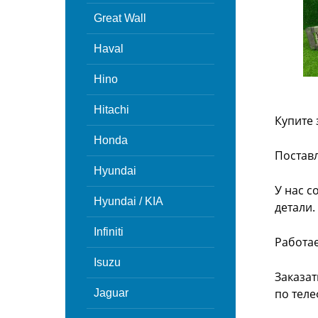
Great Wall
Haval
Hino
Hitachi
Купите 
Honda
Поставл
Hyundai
У нас с
Hyundai / KIA
детали.
Infiniti
Работа
Isuzu
Заказат
по теле
Jaguar