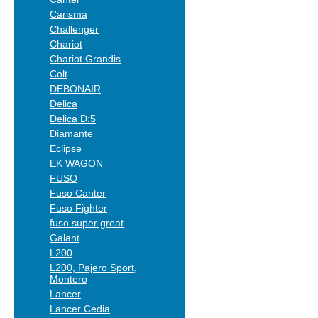
Carisma
Challenger
Chariot
Chariot Grandis
Colt
DEBONAIR
Delica
Delica D:5
Diamante
Eclipse
EK WAGON
FUSO
Fuso Canter
Fuso Fighter
fuso super great
Galant
L200
L200, Pajero Sport,
Montero
Lancer
Lancer Cedia