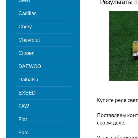
BMW
Результаты п
Cadillac
Chery
Chevrolet
Citroen
DAEWOO
Daihatsu
EXEED
Купите реле свет
FAW
Поставляем конт
Fiat
своём деле.
Ford
У нас собственн