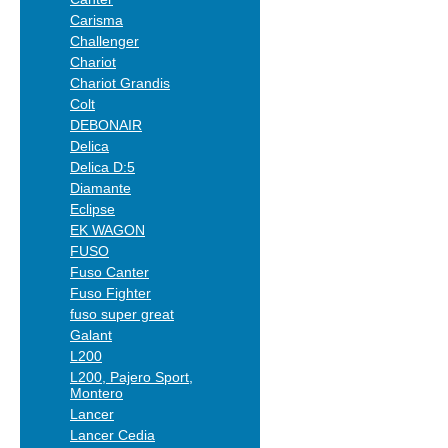
Carisma
Challenger
Chariot
Chariot Grandis
Colt
DEBONAIR
Delica
Delica D:5
Diamante
Eclipse
EK WAGON
FUSO
Fuso Canter
Fuso Fighter
fuso super great
Galant
L200
L200, Pajero Sport,
Montero
Lancer
Lancer Cedia