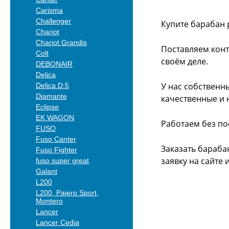
Carisma
Challenger
Купите барабан 
Chariot
Chariot Grandis
Поставляем конт
Colt
своём деле.
DEBONAIR
Delica
У нас собственн
Delica D:5
Diamante
качественные и 
Eclipse
EK WAGON
Работаем без по
FUSO
Fuso Canter
Заказать бараба
Fuso Fighter
заявку на сайте
fuso super great
Galant
L200
L200, Pajero Sport,
Montero
Lancer
Lancer Cedia