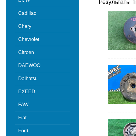
BMW
Результаты п
Cadillac
Chery
Chevrolet
Citroen
DAEWOO
Daihatsu
EXEED
FAW
Fiat
Ford