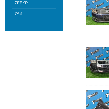
ZEEKR
УАЗ