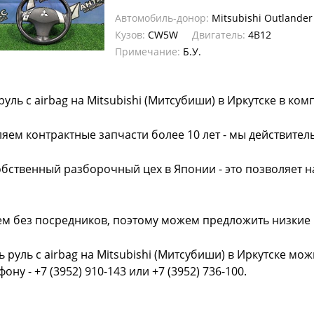
Автомобиль-донор:
Mitsubishi Outlander
Кузов:
CW5W
Двигатель:
4B12
Примечание:
Б.У.
руль с airbag на Mitsubishi (Митсубиши) в Иркутске в ко
яем контрактные запчасти более 10 лет - мы действител
обственный разборочный цех в Японии - это позволяет 
ем без посредников, поэтому можем предложить низкие
ь руль с airbag на Mitsubishi (Митсубиши) в Иркутске мо
фону - +7 (3952) 910-143 или +7 (3952) 736-100.