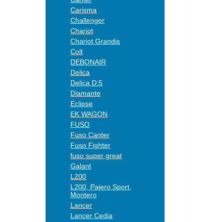
Carisma
Challenger
Chariot
Chariot Grandis
Colt
DEBONAIR
Delica
Delica D:5
Diamante
Eclipse
EK WAGON
FUSO
Fuso Canter
Fuso Fighter
fuso super great
Galant
L200
L200, Pajero Sport,
Montero
Lancer
Lancer Cedia