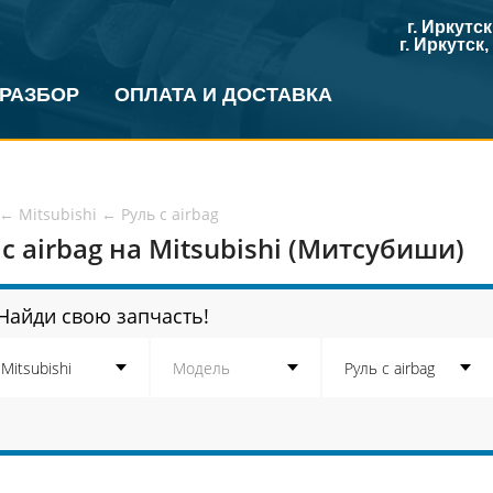
г. Иркутс
г. Иркутск
 РАЗБОР
ОПЛАТА И ДОСТАВКА
←
Mitsubishi
←
Руль с airbag
 с airbag на Mitsubishi (Митсубиши)
Найди свою запчасть!