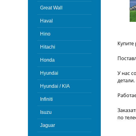
Great Wall
Haval
Hino
Купите 
Hitachi
Поставл
Honda
У нас с
Hyundai
детали.
Hyundai / KIA
Работа
Infiniti
Заказат
Isuzu
по теле
Jaguar