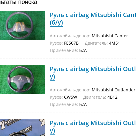
льтаты поиска
Руль с airbag Mitsubishi Can
(б/у)
Автомобиль-донор:
Mitsubishi Canter
Кузов:
FE507B
Двигатель:
4M51
Примечание:
Б.У.
Руль с airbag Mitsubishi Ou
у)
Автомобиль-донор:
Mitsubishi Outlander
Кузов:
CW5W
Двигатель:
4B12
Примечание:
Б.У.
Руль с airbag Mitsubishi Ou
у)