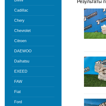
BMW
Результаты п
Cadillac
Chery
Chevrolet
Citroen
DAEWOO
Daihatsu
EXEED
FAW
Fiat
Ford