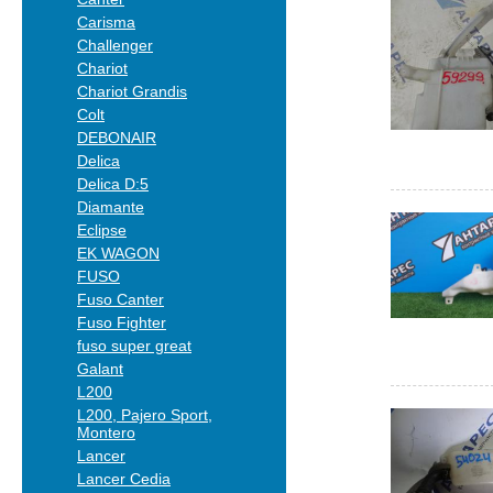
Carisma
Challenger
Chariot
Chariot Grandis
Colt
DEBONAIR
Delica
Delica D:5
Diamante
Eclipse
EK WAGON
FUSO
Fuso Canter
Fuso Fighter
fuso super great
Galant
L200
L200, Pajero Sport,
Montero
Lancer
Lancer Cedia