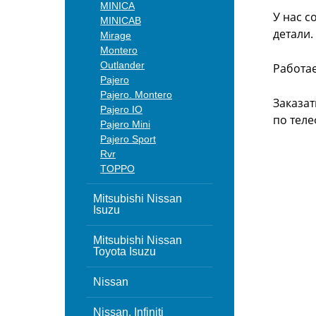
MINICA
У нас с
MINICAB
детали.
Mirage
Montero
Outlander
Работа
Pajero
Pajero. Montero
Заказат
Pajero IO
по теле
Pajero Mini
Pajero Sport
Rvr
TOPPO
Mitsubishi Nissan
Isuzu
Mitsubishi Nissan
Toyota Isuzu
Nissan
Nissan, Infiniti