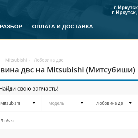
г. Иркутс
г. Иркутск
 РАЗБОР
ОПЛАТА И ДОСТАВКА
←
Mitsubishi
←
Лобовина двс
вина двс на Mitsubishi (Митсубиши)
Найди свою запчасть!