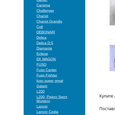
Carisma
Challenger
Chariot
Chariot Grandis
Colt
DEBONAIR
Delica
Delica D:5
Diamante
Eclipse
EK WAGON
FUSO
Fuso Canter
Fuso Fighter
fuso super great
Galant
L200
Купите 
L200, Pajero Sport,
Montero
Lancer
Поставл
Lancer Cedia