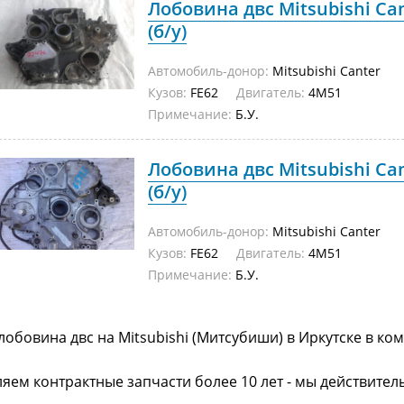
Лобовина двс Mitsubishi Can
(б/у)
Автомобиль-донор:
Mitsubishi Canter
Кузов:
FE62
Двигатель:
4M51
Примечание:
Б.У.
Лобовина двс Mitsubishi Can
(б/у)
Автомобиль-донор:
Mitsubishi Canter
Кузов:
FE62
Двигатель:
4M51
Примечание:
Б.У.
лобовина двс на Mitsubishi (Митсубиши) в Иркутске в к
яем контрактные запчасти более 10 лет - мы действител