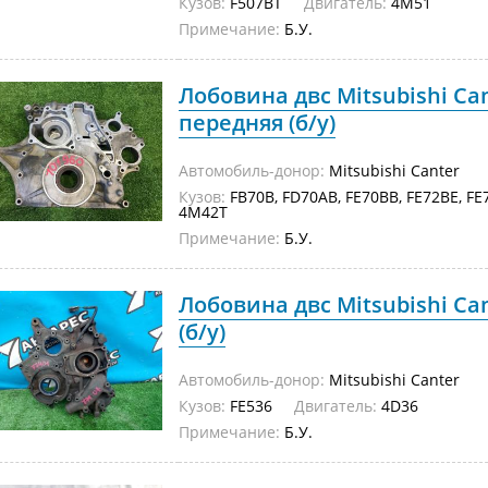
Кузов:
F507BT
Двигатель:
4M51
Примечание:
Б.У.
Лобовина двс Mitsubishi Ca
передняя (б/у)
Автомобиль-донор:
Mitsubishi Canter
Кузов:
FB70B, FD70AB, FE70BB, FE72BE, 
4M42T
Примечание:
Б.У.
Лобовина двс Mitsubishi Can
(б/у)
Автомобиль-донор:
Mitsubishi Canter
Кузов:
FE536
Двигатель:
4D36
Примечание:
Б.У.