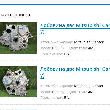
льтаты поиска
Лобовина двс Mitsubishi Can
у)
Автомобиль-донор:
Mitsubishi Canter
Кузов:
FE50EB
Двигатель:
4M51
Примечание:
Б.У.
Лобовина двс Mitsubishi Can
у)
Автомобиль-донор:
Mitsubishi Canter
Кузов:
FE50EB
Двигатель:
4M51
Примечание:
Б.У.