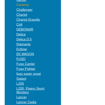
Carisma
Challenger
Chariot
Chariot Grandis
Colt
DEBONAIR
Delica
Delica D:5
Diamante
Eclipse
EK WAGON
FUSO
Fuso Canter
Fuso Fighter
fuso super great
Galant
L200
L200, Pajero Sport,
Montero
Lancer
Lancer Cedia