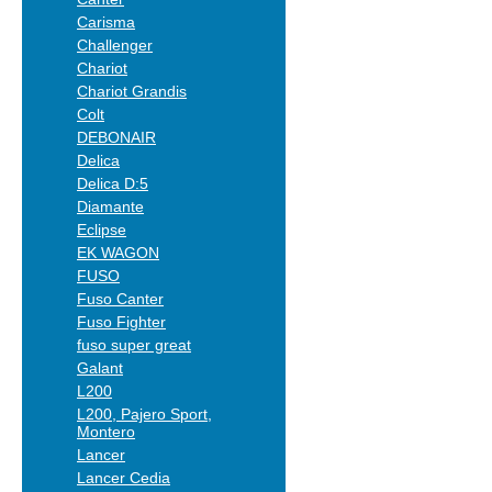
Carisma
Challenger
Chariot
Chariot Grandis
Colt
DEBONAIR
Delica
Delica D:5
Diamante
Eclipse
EK WAGON
FUSO
Fuso Canter
Fuso Fighter
fuso super great
Galant
L200
L200, Pajero Sport,
Montero
Lancer
Lancer Cedia