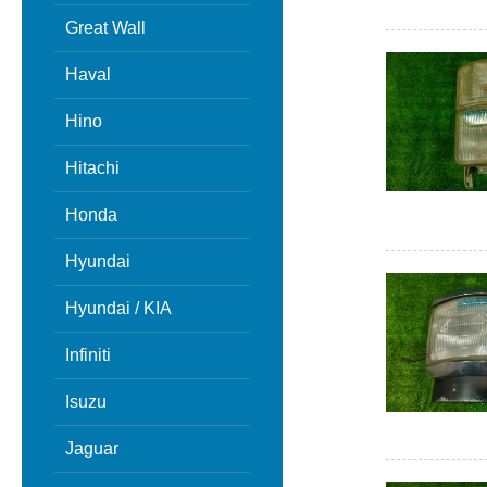
Great Wall
Haval
Hino
Hitachi
Honda
Hyundai
Hyundai / KIA
Infiniti
Isuzu
Jaguar