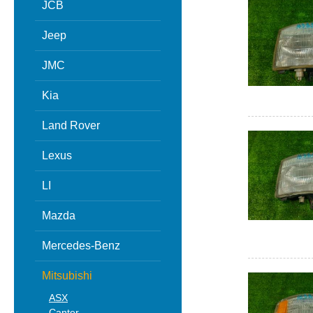
JCB
Jeep
JMC
Kia
Land Rover
Lexus
LI
Mazda
Mercedes-Benz
Mitsubishi
ASX
Canter