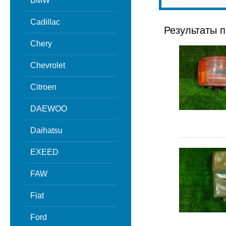
BMW
Cadillac
Результаты п
Chery
Chevrolet
Citroen
DAEWOO
Daihatsu
EXEED
FAW
Fiat
Ford