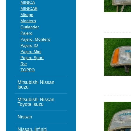
MINICA
MINICAB
Mirage
Montero
Outlander
Pajero
Pajero. Montero
Pajero IO
Pajero Mini
Pajero Sport
Rvr
TOPPO
Mitsubishi Nissan
Isuzu
Mitsubishi Nissan
Toyota Isuzu
Nissan
Nissan, Infiniti