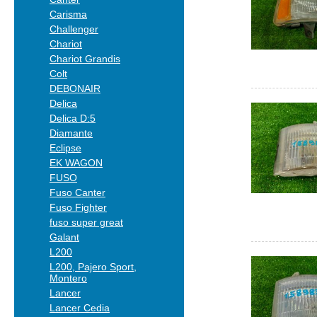
Carisma
Challenger
Chariot
Chariot Grandis
Colt
DEBONAIR
Delica
Delica D:5
Diamante
Eclipse
EK WAGON
FUSO
Fuso Canter
Fuso Fighter
fuso super great
Galant
L200
L200, Pajero Sport,
Montero
Lancer
Lancer Cedia