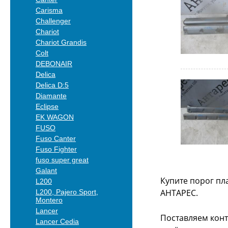
Carisma
Challenger
Chariot
Chariot Grandis
Colt
DEBONAIR
Delica
Delica D:5
Diamante
Eclipse
EK WAGON
FUSO
Fuso Canter
Fuso Fighter
fuso super great
Galant
Купите порог пл
L200
АНТАРЕС.
L200, Pajero Sport,
Montero
Lancer
Поставляем конт
Lancer Cedia