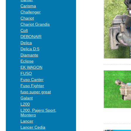
Carisma
Challenger
Chariot
Chariot Grandis
Colt
DEBONAIR
Delica
Delica D:5
Diamante
Eclipse
EK WAGON
FUSO
Fuso Canter
Fuso Fighter
fuso super great
Galant
L200
L200, Pajero Sport,
Montero
Lancer
Lancer Cedia