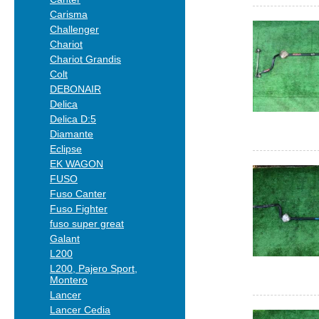
Carisma
Challenger
Chariot
Chariot Grandis
Colt
DEBONAIR
Delica
Delica D:5
Diamante
Eclipse
EK WAGON
FUSO
Fuso Canter
Fuso Fighter
fuso super great
Galant
L200
L200, Pajero Sport,
Montero
Lancer
Lancer Cedia