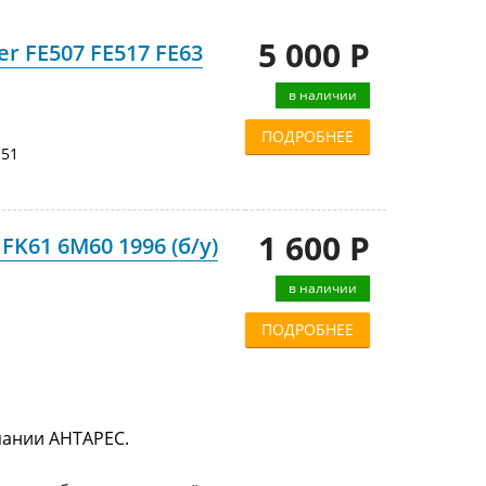
5 000 Р
er FE507 FE517 FE63
в наличии
ПОДРОБНЕЕ
51
1 600 Р
FK61 6M60 1996 (б/у)
в наличии
ПОДРОБНЕЕ
мпании АНТАРЕС.