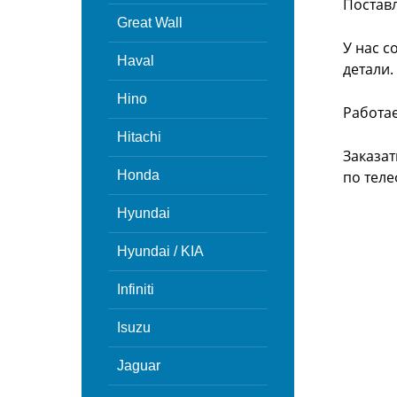
Поставл
Great Wall
У нас с
Haval
детали.
Hino
Работа
Hitachi
Заказат
Honda
по теле
Hyundai
Hyundai / KIA
Infiniti
Isuzu
Jaguar