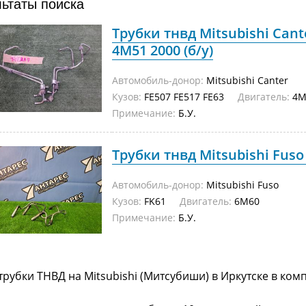
льтаты поиска
Трубки тнвд Mitsubishi Cant
4M51 2000 (б/у)
Автомобиль-донор:
Mitsubishi Canter
Кузов:
FE507 FE517 FE63
Двигатель:
4M
Примечание:
Б.У.
Трубки тнвд Mitsubishi Fuso 
Автомобиль-донор:
Mitsubishi Fuso
Кузов:
FK61
Двигатель:
6M60
Примечание:
Б.У.
трубки ТНВД на Mitsubishi (Митсубиши) в Иркутске в ко