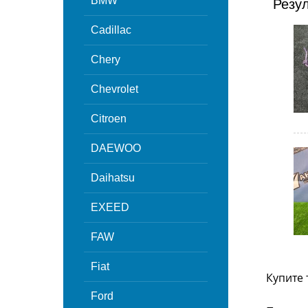
BMW
Резу
Cadillac
Chery
Chevrolet
Citroen
DAEWOO
Daihatsu
EXEED
FAW
Fiat
Купите 
Ford