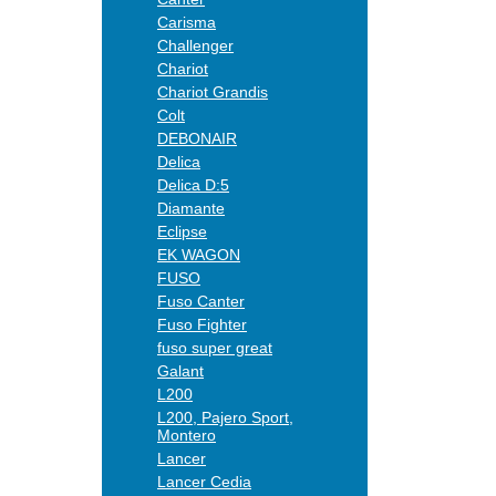
Carisma
Challenger
Chariot
Chariot Grandis
Colt
DEBONAIR
Delica
Delica D:5
Diamante
Eclipse
EK WAGON
FUSO
Fuso Canter
Fuso Fighter
fuso super great
Galant
L200
L200, Pajero Sport,
Montero
Lancer
Lancer Cedia