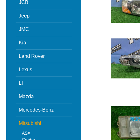
JCB
Jeep
JMC
Kia
Land Rover
Lexus
LI
Mazda
Mercedes-Benz
Mitsubishi
ASX
Canter