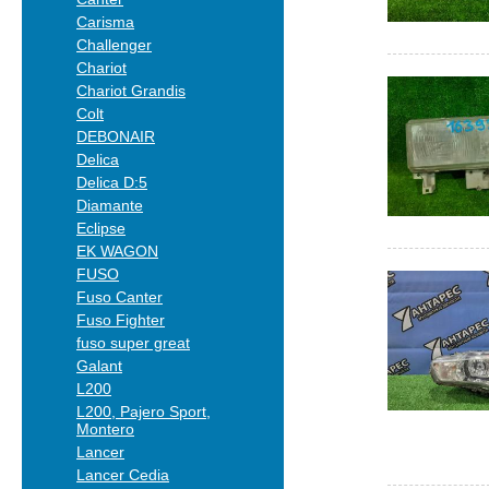
Carisma
Challenger
Chariot
Chariot Grandis
Colt
DEBONAIR
Delica
Delica D:5
Diamante
Eclipse
EK WAGON
FUSO
Fuso Canter
Fuso Fighter
fuso super great
Galant
L200
L200, Pajero Sport,
Montero
Lancer
Lancer Cedia