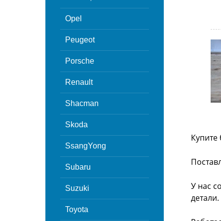
Opel
Peugeot
Porsche
Renault
Shacman
Skoda
Купите 
SsangYong
Поставл
Subaru
У нас с
Suzuki
детали.
Toyota