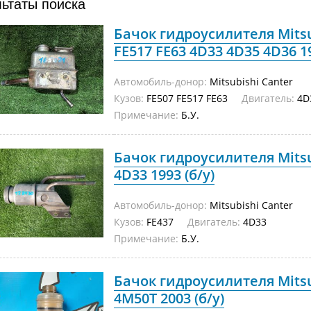
льтаты поиска
Бачок гидроусилителя Mitsu
FE517 FE63 4D33 4D35 4D36 19
Автомобиль-донор:
Mitsubishi Canter
Кузов:
FE507 FE517 FE63
Двигатель:
4D
Примечание:
Б.У.
Бачок гидроусилителя Mitsu
4D33 1993 (б/у)
Автомобиль-донор:
Mitsubishi Canter
Кузов:
FE437
Двигатель:
4D33
Примечание:
Б.У.
Бачок гидроусилителя Mitsu
4M50T 2003 (б/у)