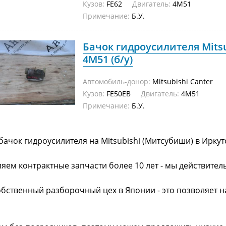
Кузов:
FE62
Двигатель:
4M51
Примечание:
Б.У.
Бачок гидроусилителя Mitsu
4M51 (б/у)
Автомобиль-донор:
Mitsubishi Canter
Кузов:
FE50EB
Двигатель:
4M51
Примечание:
Б.У.
бачок гидроусилителя на Mitsubishi (Митсубиши) в Ирку
яем контрактные запчасти более 10 лет - мы действител
обственный разборочный цех в Японии - это позволяет 