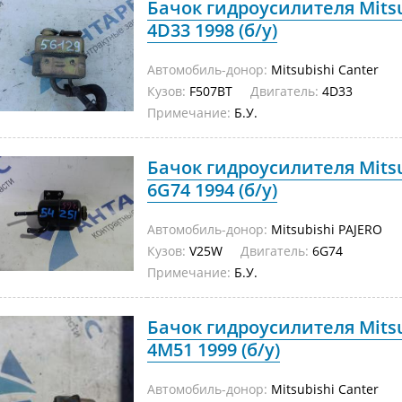
Бачок гидроусилителя Mitsu
4D33 1998 (б/у)
Автомобиль-донор:
Mitsubishi Canter
Кузов:
F507BT
Двигатель:
4D33
Примечание:
Б.У.
Бачок гидроусилителя Mits
6G74 1994 (б/у)
Автомобиль-донор:
Mitsubishi PAJERO
Кузов:
V25W
Двигатель:
6G74
Примечание:
Б.У.
Бачок гидроусилителя Mitsu
4M51 1999 (б/у)
Автомобиль-донор:
Mitsubishi Canter