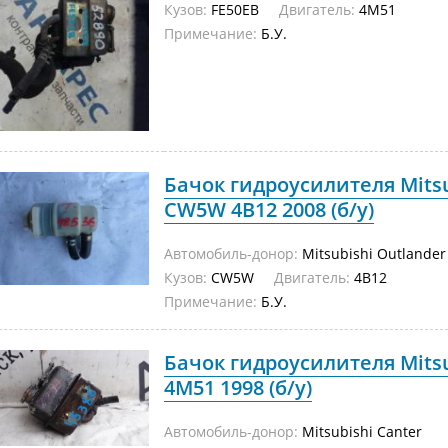
Кузов:
FE50EB
Двигатель:
4M51
Примечание:
Б.У.
Бачок гидроусилителя Mitsu
CW5W 4B12 2008 (б/у)
Автомобиль-донор:
Mitsubishi Outlander
Кузов:
CW5W
Двигатель:
4B12
Примечание:
Б.У.
Бачок гидроусилителя Mitsu
4M51 1998 (б/у)
Автомобиль-донор:
Mitsubishi Canter