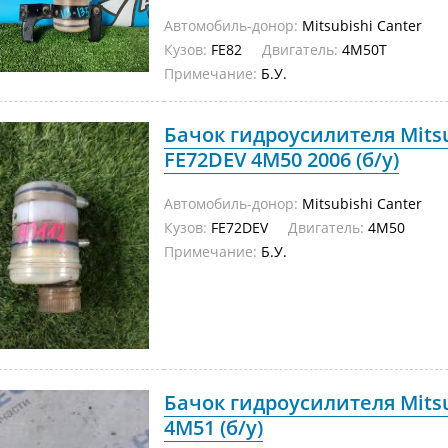
Автомобиль-донор:
Mitsubishi Canter
Кузов:
FE82
Двигатель:
4M50T
Примечание:
Б.У.
Бачок гидроусилителя Mitsu
FE72DEV 4M50 2006 (б/у)
Автомобиль-донор:
Mitsubishi Canter
Кузов:
FE72DEV
Двигатель:
4M50
Примечание:
Б.У.
Бачок гидроусилителя Mitsu
4M51 (б/у)