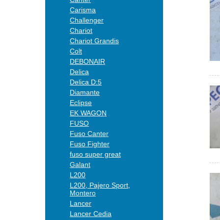
Carisma
Challenger
Chariot
Chariot Grandis
Colt
DEBONAIR
Delica
Delica D:5
Diamante
Eclipse
EK WAGON
FUSO
Fuso Canter
Fuso Fighter
fuso super great
Galant
L200
L200, Pajero Sport,
Montero
Lancer
Lancer Cedia