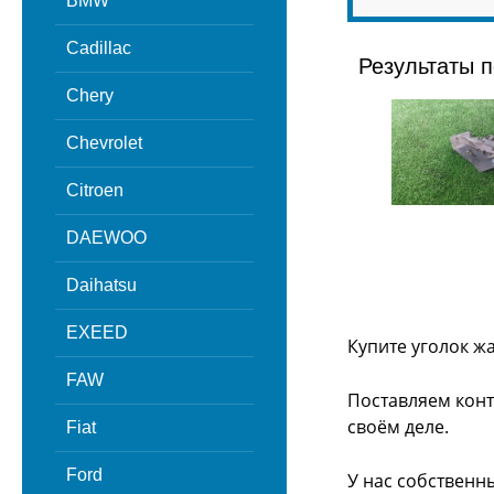
BMW
Cadillac
Результаты п
Chery
Chevrolet
Citroen
DAEWOO
Daihatsu
EXEED
Купите уголок ж
FAW
Поставляем конт
своём деле.
Fiat
Ford
У нас собственн