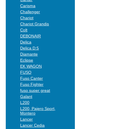
Carisma
Challenger
Chariot
Chariot Grandis
Colt
DEBONAIR
Delica
Delica D:5
Diamante
Eclipse
EK WAGON
FUSO
Fuso Canter
Fuso Fighter
fuso super great
Galant
L200
L200, Pajero Sport,
Montero
Lancer
Lancer Cedia