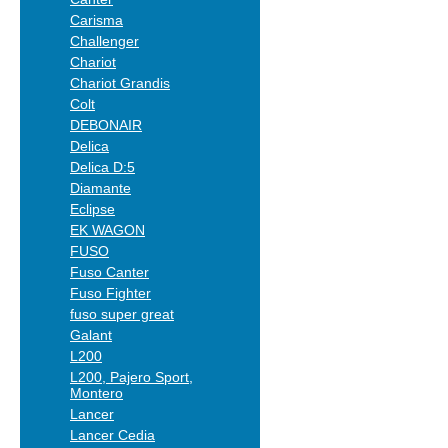
Carisma
Challenger
Chariot
Chariot Grandis
Colt
DEBONAIR
Delica
Delica D:5
Diamante
Eclipse
EK WAGON
FUSO
Fuso Canter
Fuso Fighter
fuso super great
Galant
L200
L200, Pajero Sport,
Montero
Lancer
Lancer Cedia