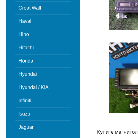
Great Wall
Haval
Hino
Hitachi
Honda
Hyundai
Hyundai / KIA
Infiniti
Isuzu
Jaguar
Купите магнитол