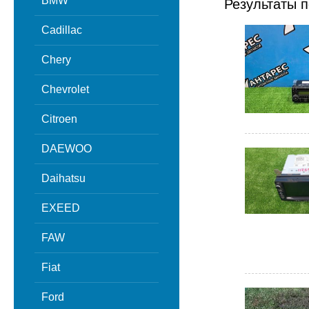
BMW
Результаты п
Cadillac
Chery
Chevrolet
Citroen
DAEWOO
Daihatsu
EXEED
FAW
Fiat
Ford