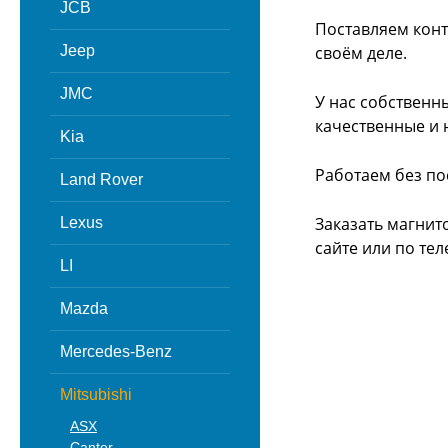
JCB
Поставляем конт
Jeep
своём деле.
JMC
У нас собственн
качественные и 
Kia
Работаем без по
Land Rover
Заказать магнит
Lexus
сайте или
по тел
LI
Mazda
Mercedes-Benz
Mitsubishi
ASX
Canter