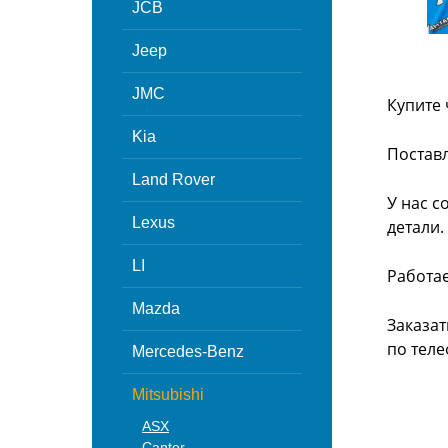
JCB
Jeep
JMC
Купите 
Kia
Поставл
Land Rover
У нас с
Lexus
детали.
LI
Работа
Mazda
Заказат
по теле
Mercedes-Benz
Mitsubishi
ASX
Canter