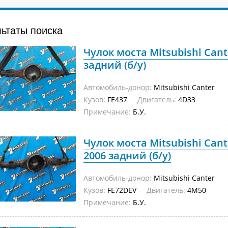
льтаты поиска
Чулок моста Mitsubishi Cant
задний (б/у)
Автомобиль-донор:
Mitsubishi Canter
Кузов:
FE437
Двигатель:
4D33
Примечание:
Б.У.
Чулок моста Mitsubishi Can
2006 задний (б/у)
Автомобиль-донор:
Mitsubishi Canter
Кузов:
FE72DEV
Двигатель:
4M50
Примечание:
Б.У.