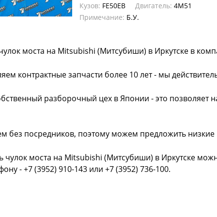
Кузов:
FE50EB
Двигатель:
4M51
Примечание:
Б.У.
чулок моста на Mitsubishi (Митсубиши) в Иркутске в ком
яем контрактные запчасти более 10 лет - мы действител
обственный разборочный цех в Японии - это позволяет 
ем без посредников, поэтому можем предложить низкие
ь чулок моста на Mitsubishi (Митсубиши) в Иркутске мож
фону - +7 (3952) 910-143 или +7 (3952) 736-100.