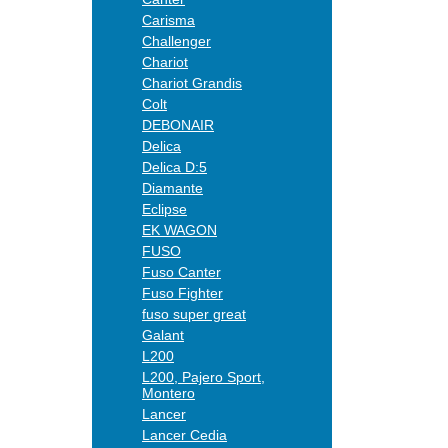
Carisma
Challenger
Chariot
Chariot Grandis
Colt
DEBONAIR
Delica
Delica D:5
Diamante
Eclipse
EK WAGON
FUSO
Fuso Canter
Fuso Fighter
fuso super great
Galant
L200
L200, Pajero Sport,
Montero
Lancer
Lancer Cedia