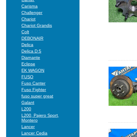
Carisma
Challenger
Chariot
Chariot Grandis
Colt
DEBONAIR
Delica
Delica D:5
Diamante
Eclipse
EK WAGON
FUSO
Fuso Canter
Fuso Fighter
fuso super great
Galant
L200
L200, Pajero Sport,
Montero
Lancer
Lancer Cedia